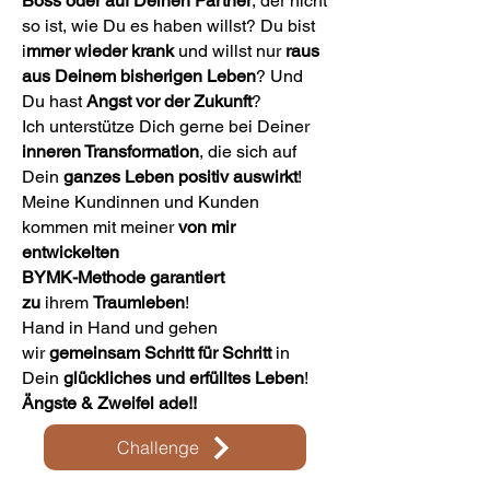
Boss oder auf
Deinen Partner
, der nicht
so ist, wie Du es haben willst? Du bist
i
mmer wieder krank
und willst nur
raus
aus Deinem bisherigen Leben
? Und
Du hast
Angst vor der Zukunft
?
Ich unterstütze Dich gerne bei Deiner
inneren Transformation
, die sich auf
Dein
ganzes Leben positiv auswirkt
!
Meine Kundinnen und Kunden
kommen mit meiner
von mir
entwickelten
BYMK-Methode
garantiert
zu
ihrem
Traumleben
!
Hand in Hand und gehen
wir
gemeinsam
Schritt für Schritt
in
Dein
glückliches und erfülltes Leben
!
Ängste & Zweifel ade!!
Challenge