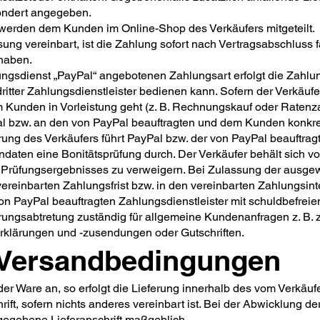
ondert angegeben.
/werden dem Kunden im Online-Shop des Verkäufers mitgeteilt.
ng vereinbart, ist die Zahlung sofort nach Vertragsabschluss fä
 haben.
ungsdienst „PayPal“ angebotenen Zahlungsart erfolgt die Zahl
dritter Zahlungsdienstleister bedienen kann. Sofern der Verkäu
Kunden in Vorleistung geht (z. B. Rechnungskauf oder Ratenzahl
l bzw. an den von PayPal beauftragten und dem Kunden konkre
ung des Verkäufers führt PayPal bzw. der von PayPal beauftragt
daten eine Bonitätsprüfung durch. Der Verkäufer behält sich 
n Prüfungsergebnisses zu verweigern. Bei Zulassung der ausge
reinbarten Zahlungsfrist bzw. in den vereinbarten Zahlungsinte
on PayPal beauftragten Zahlungsdienstleister mit schuldbefreien
rungsabtretung zuständig für allgemeine Kundenanfragen z. B. z
rklärungen und -zusendungen oder Gutschriften.
d Versandbedingungen
 der Ware an, so erfolgt die Lieferung innerhalb des vom Verkäu
, sofern nichts anderes vereinbart ist. Bei der Abwicklung der 
gegebene Lieferanschrift maßgeblich.