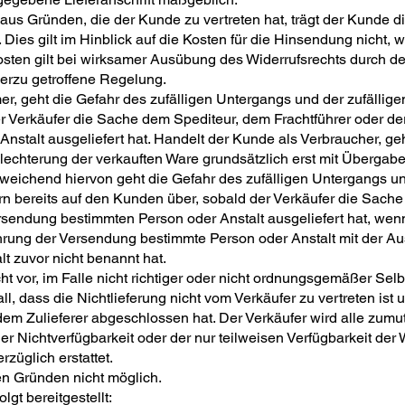
 aus Gründen, die der Kunde zu vertreten hat, trägt der Kunde 
es gilt im Hinblick auf die Kosten für die Hinsendung nicht, 
sten gilt bei wirksamer Ausübung des Widerrufsrechts durch de
erzu getroffene Regelung.
r, geht die Gefahr des zufälligen Untergangs und der zufällige
 Verkäufer die Sache dem Spediteur, dem Frachtführer oder der
stalt ausgeliefert hat. Handelt der Kunde als Verbraucher, geh
lechterung der verkauften Ware grundsätzlich erst mit Überga
eichend hiervon geht die Gefahr des zufälligen Untergangs un
n bereits auf den Kunden über, sobald der Verkäufer die Sache
rsendung bestimmten Person oder Anstalt ausgeliefert hat, we
ührung der Versendung bestimmte Person oder Anstalt mit der Au
 zuvor nicht benannt hat.
ht vor, im Falle nicht richtiger oder nicht ordnungsgemäßer Sel
Fall, dass die Nichtlieferung nicht vom Verkäufer zu vertreten ist
dem Zulieferer abgeschlossen hat. Der Verkäufer wird alle zu
er Nichtverfügbarkeit oder der nur teilweisen Verfügbarkeit de
züglich erstattet.
en Gründen nicht möglich.
gt bereitgestellt: