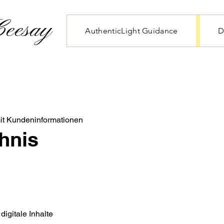
eesay
AuthenticLight Guidance
D
it Kundeninformationen
chnis
igitale Inhalte