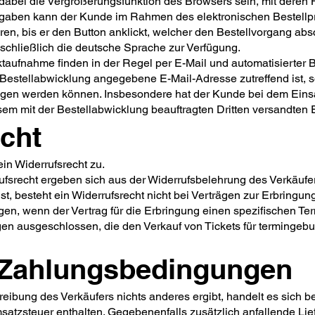
bei die Vergrößerungsfunktion des Browsers sein, mit deren H
ingaben kann der Kunde im Rahmen des elektronischen Bestellp
ren, bis er den Button anklickt, welcher den Bestellvorgang absc
sschließlich die deutsche Sprache zur Verfügung.
taufnahme finden in der Regel per E-Mail und automatisierter B
r Bestellabwicklung angegebene E-Mail-Adresse zutreffend ist, 
gen werden können. Insbesondere hat der Kunde bei dem Einsat
sem mit der Bestellabwicklung beauftragten Dritten versandten 
echt
ein Widerrufsrecht zu.
fsrecht ergeben sich aus der Widerrufsbelehrung des Verkäufe
ist, besteht ein Widerrufsrecht nicht bei Verträgen zur Erbringu
n, wenn der Vertrag für die Erbringung einen spezifischen Ter
rägen ausgeschlossen, die den Verkauf von Tickets für terminge
d Zahlungsbedingungen
reibung des Verkäufers nichts anderes ergibt, handelt es sich
satzsteuer enthalten. Gegebenenfalls zusätzlich anfallende Lie