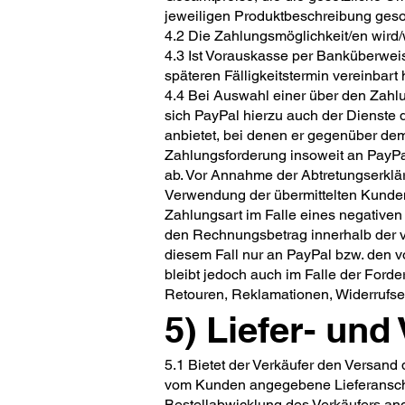
jeweiligen Produktbeschreibung ges
4.2 Die Zahlungsmöglichkeit/en wird
4.3 Ist Vorauskasse per Banküberweisu
späteren Fälligkeitstermin vereinbart
4.4 Bei Auswahl einer über den Zahl
sich PayPal hierzu auch der Dienste 
anbietet, bei denen er gegenüber dem 
Zahlungsforderung insoweit an PayPa
ab. Vor Annahme der Abtretungserklär
Verwendung der übermittelten Kunden
Zahlungsart im Falle eines negative
den Rechnungsbetrag innerhalb der ve
diesem Fall nur an PayPal bzw. den v
bleibt jedoch auch im Falle der Forde
Retouren, Reklamationen, Widerrufse
5) Liefer- un
5.1 Bietet der Verkäufer den Versand
vom Kunden angegebene Lieferanschrift
Bestellabwicklung des Verkäufers an