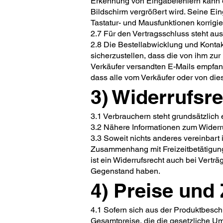
Erkennung von Eingabefehlern kann da
Bildschirm vergrößert wird. Seine E
Tastatur- und Mausfunktionen korrigie
2.7 Für den Vertragsschluss steht au
2.8 Die Bestellabwicklung und Kontak
sicherzustellen, dass die von ihm zu
Verkäufer versandten E-Mails empfan
dass alle vom Verkäufer oder von die
3) Widerrufsr
3.1 Verbrauchern steht grundsätzlich 
3.2 Nähere Informationen zum Widerru
3.3 Soweit nichts anderes vereinbart 
Zusammenhang mit Freizeitbetätigunge
ist ein Widerrufsrecht auch bei Vert
Gegenstand haben.
4) Preise un
4.1 Sofern sich aus der Produktbesch
Gesamtpreise, die die gesetzliche Um