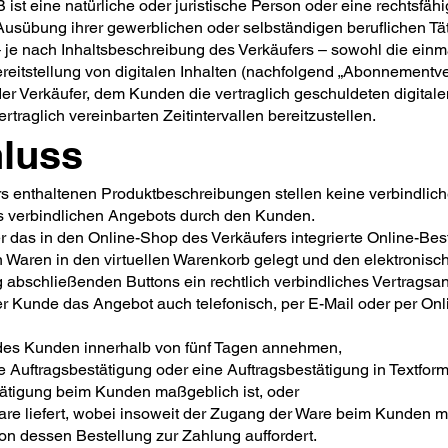
st eine natürliche oder juristische Person oder eine rechtsfähi
usübung ihrer gewerblichen oder selbständigen beruflichen Täti
je nach Inhaltsbeschreibung des Verkäufers – sowohl die einmal
reitstellung von digitalen Inhalten (nachfolgend „Abonnementve
er Verkäufer, dem Kunden die vertraglich geschuldeten digitalen
ertraglich vereinbarten Zeitintervallen bereitzustellen.
hluss
rs enthaltenen Produktbeschreibungen stellen keine verbindlic
s verbindlichen Angebots durch den Kunden.
das in den Online-Shop des Verkäufers integrierte Online-Best
Waren in den virtuellen Warenkorb gelegt und den elektronisch
 abschließenden Buttons ein rechtlich verbindliches Vertragsa
er Kunde das Angebot auch telefonisch, per E-Mail oder per On
des Kunden innerhalb von fünf Tagen annehmen,
 Auftragsbestätigung oder eine Auftragsbestätigung in Textform 
tätigung beim Kunden maßgeblich ist, oder
re liefert, wobei insoweit der Zugang der Ware beim Kunden ma
 dessen Bestellung zur Zahlung auffordert.