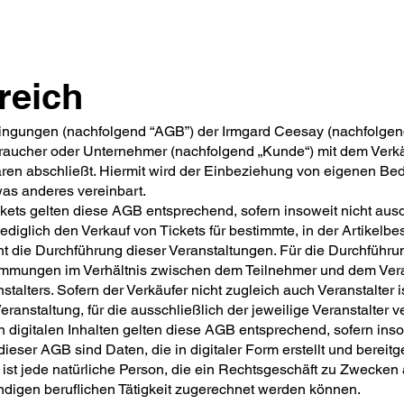
reich
gungen (nachfolgend “AGB”) der Irmgard Ceesay (nachfolgend “V
braucher oder Unternehmer (nachfolgend „Kunde“) mit dem Verkäu
ren abschließt. Hiermit wird der Einbeziehung von eigenen B
was anderes vereinbart.
ickets gelten diese AGB entsprechend, sofern insoweit nicht a
lediglich den Verkauf von Tickets für bestimmte, in der Artikel
t die Durchführung dieser Veranstaltungen. Für die Durchführu
timmungen im Verhältnis zwischen dem Teilnehmer und dem Veran
ers. Sofern der Verkäufer nicht zugleich auch Veranstalter ist, 
staltung, für die ausschließlich der jeweilige Veranstalter ver
von digitalen Inhalten gelten diese AGB entsprechend, sofern in
 dieser AGB sind Daten, die in digitaler Form erstellt und bereitg
ist jede natürliche Person, die ein Rechtsgeschäft zu Zwecken
ändigen beruflichen Tätigkeit zugerechnet werden können.