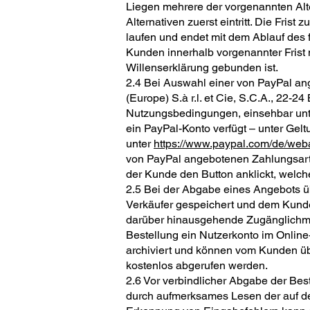
Liegen mehrere der vorgenannten Alte
Alternativen zuerst eintritt. Die F
laufen und endet mit dem Ablauf des 
Kunden innerhalb vorgenannter Frist 
Willenserklärung gebunden ist.
2.4 Bei Auswahl einer von PayPal an
(Europe) S.à r.l. et Cie, S.C.A., 22-
Nutzungsbedingungen, einsehbar un
ein PayPal-Konto verfügt – unter Ge
unter
https://www.paypal.com/de/web
von PayPal angebotenen Zahlungsart,
der Kunde den Button anklickt, welch
2.5 Bei der Abgabe eines Angebots üb
Verkäufer gespeichert und dem Kunden
darüber hinausgehende Zugänglichmac
Bestellung ein Nutzerkonto im Online
archiviert und können vom Kunden ü
kostenlos abgerufen werden.
2.6 Vor verbindlicher Abgabe der Bes
durch aufmerksames Lesen der auf de