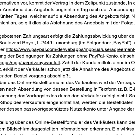
rnativen vor, kommt der Vertrag in dem Zeitpunkt zustande, in
rist zur Annahme des Angebots beginnt am Tag nach der Absendu
fünften Tages, welcher auf die Absendung des Angebots folgt. 
nicht an, so gilt dies als Ablehnung des Angebots mit der Folge
gebotenen Zahlungsart erfolgt die Zahlungsabwicklung über de
24 Boulevard Royal, L-2449 Luxemburg (im Folgenden: „PayPal“), 
ter
https://www.paypal.com/de/webapps/mpp/ua/useragreement-
ltung der Bedingungen für Zahlungen ohne PayPal-Konto, einseh
apps/mpp/ua/privacywax-full
. Zahlt der Kunde mittels einer im
 erklärt der Verkäufer schon jetzt die Annahme des Angebots 
er den Bestellvorgang abschließt.
er das Online-Bestellformular des Verkäufers wird der Vertrag
 nach Absendung von dessen Bestellung in Textform (z. B. E-Mai
hung des Vertragstextes durch den Verkäufer erfolgt nicht. S
-Shop des Verkäufers eingerichtet hat, werden die Bestelldaten
ber dessen passwortgeschütztes Nutzerkonto unter Angabe de
tellung über das Online-Bestellformular des Verkäufers kann d
m Bildschirm dargestellten Informationen erkennen. Ein wirksa