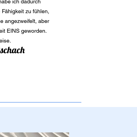
habe ich dadurch
Fähigkeit zu fühlen,
e angezweifelt, aber
keit EINS geworden.
eise.
tschach